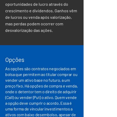
oportunidades de lucro através do
crescimento e dividendos. Ganhos vêm
de lucros ou venda após valorização,
mas perdas podem ocorrer com
desvalorização das ações.
Opções
As opções são contratos negociados em
bolsa que permitem ao titular comprar ou
vender um ativo base no futuro, a um
preço fixo. Há opções de compra e venda,
onde o detentor tem o direito de adquirir
(Call) ou vender (Put) o ativo. Quem vende
a opção deve cumprir o acordo. Essa é
uma forma de vincular investimentos a
ativos com baixo desembolso, apesar de