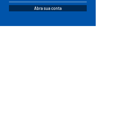
Abra sua conta
Fale conosco