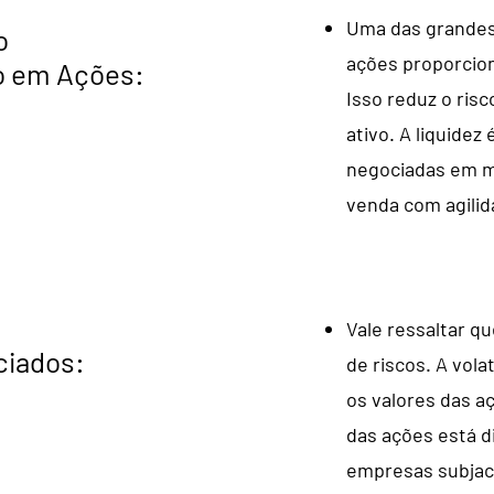
Uma das grandes 
o
ações proporcion
o em Ações:
Isso reduz o ris
ativo. A liquidez
negociadas em m
venda com agilid
Vale ressaltar q
ciados:
de riscos. A vol
os valores das 
das ações está d
empresas subjac