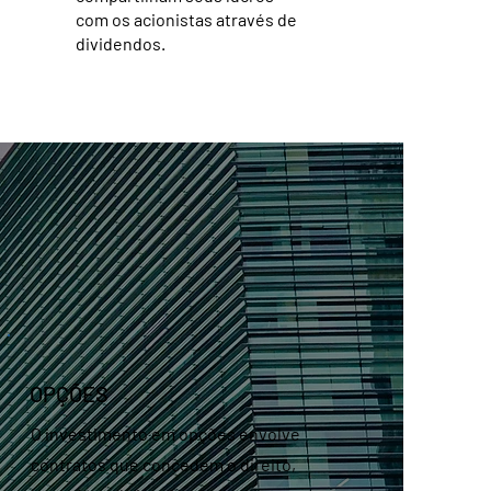
com os acionistas através de
dividendos.
OPÇÕES
O investimento em opções envolve
contratos que concedem o direito,