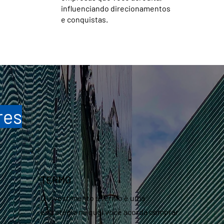
influenciando direcionamentos
e conquistas.
res
TERMO
O investimento a termo é uma
estratégia na qual você acorda comprar