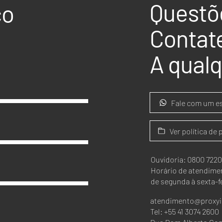
Questõ
co
Contat
A qual
Fale com um es
Ver política de
Ouvidoria: 0800 7220
Horário de atendimen
de segunda à sexta-fe
atendimento@proxyi
Tel: +55 41 3074 2600