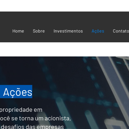
Home
Sobre
Investimentos
Ações
Contat
m Ações
 propriedade em
ocê se torna um acionista,
 desafios das empresas