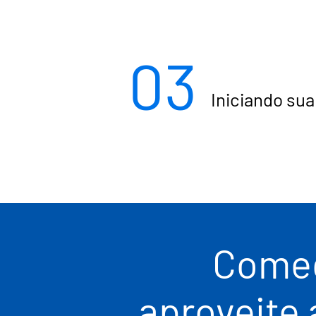
03
Iniciando su
Comec
aproveite