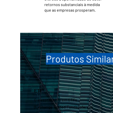
retornos substanciais à medida
que as empresas prosperam.
Produtos Simila
ETF
O investimento em ETFs
(Exchange Traded Funds) oferece