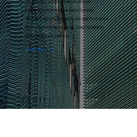
ou vender um ativo a um preço
predefinido em uma data futura.
Oferece oportunidades de ganhos com
movimentos de preços, mas também
traz riscos de perdas.
Saiba Mais