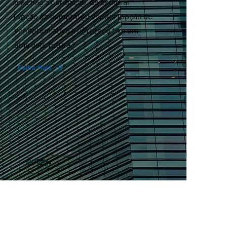
mas não a obrigação, de comprar
(opção de compra) ou vender (opção de
venda) um ativo a um preço fixo em
uma data futura.
Saiba Mais