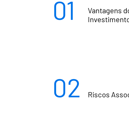
01
Vantagens d
Investiment
02
Riscos Asso