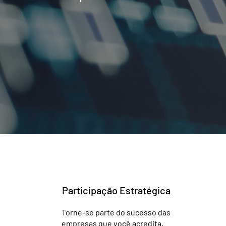
Participação Estratégica
Torne-se parte do sucesso das
empresas que você acredita,