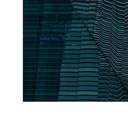
diversificação instantânea ao
combinar várias ações ou ativos
em um único fundo negociado em
bolsa.
Saiba Mais