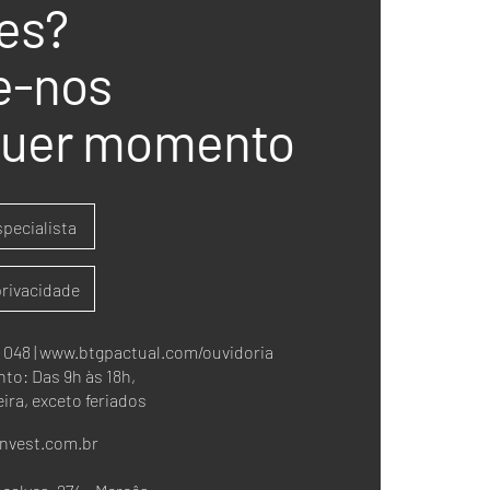
es?
e-nos
quer momento
pecialista
 privacidade
 048 |
www.btgpactual.com/ouvidoria
to: Das 9h às 18h,
ira, exceto feriados
nvest.com.br