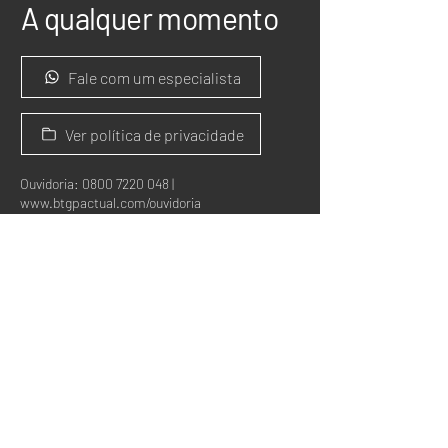
A qualquer momento
Fale com um especialista
Ver política de privacidade
Ouvidoria:
0800 7220 048
|
www.btgpactual.com/ouvidoria
Horário de atendimento: Das 9h às 18h,
de segunda à sexta-feira, exceto feriados
atendimento@proxyinvest.com.br
Tel:
+55 41 3074 2600
Rua Dom Alberto Goncalves, 274 - Mercês
Curitiba - PR | CEP: 80.510-340
A PROXY – Assessores de Investimentos S.S