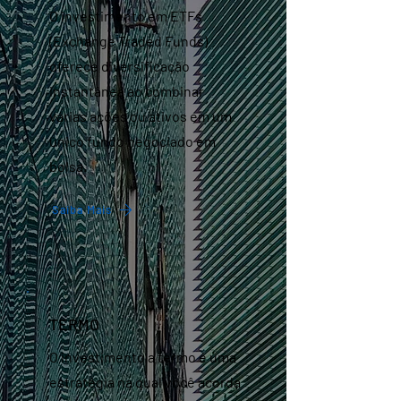
O investimento em ETFs
(Exchange Traded Funds)
oferece diversificação
instantânea ao combinar
várias ações ou ativos em um
único fundo negociado em
bolsa.
Saiba Mais
TERMO
O investimento a termo é uma
estratégia na qual você acorda