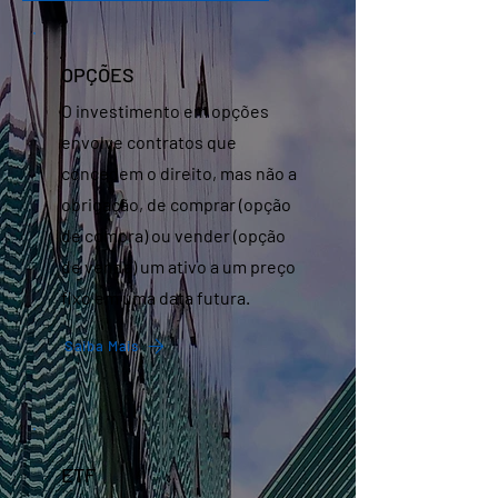
OPÇÕES
O investimento em opções
envolve contratos que
concedem o direito, mas não a
obrigação, de comprar (opção
de compra) ou vender (opção
de venda) um ativo a um preço
fixo em uma data futura.
Saiba Mais
ETF